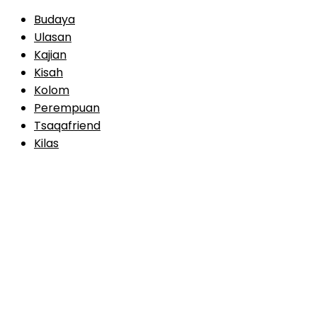
Budaya
Ulasan
Kajian
Kisah
Kolom
Perempuan
Tsaqafriend
Kilas