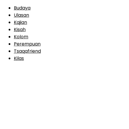
Budaya
Ulasan
Kajian
Kisah
Kolom
Perempuan
Tsaqafriend
Kilas