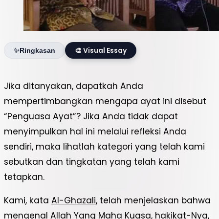
🎨 Visual Essay
✨
Ringkasan
Jika ditanyakan, dapatkah Anda
GUS ULIL NGAJI JAWAHIRUL
mempertimbangkan mengapa ayat ini disebut
QUR’AN: SAMUDRA MAKNA DALAM AYAT
“Penguasa Ayat”? Jika Anda tidak dapat
SINGGASANA-NYA
menyimpulkan hal ini melalui refleksi Anda
sendiri, maka lihatlah kategori yang telah kami
sebutkan dan tingkatan yang telah kami
tetapkan.
Kami, kata
Al-Ghazali
, telah menjelaskan bahwa
mengenal Allah Yang Maha Kuasa, hakikat-Nya,