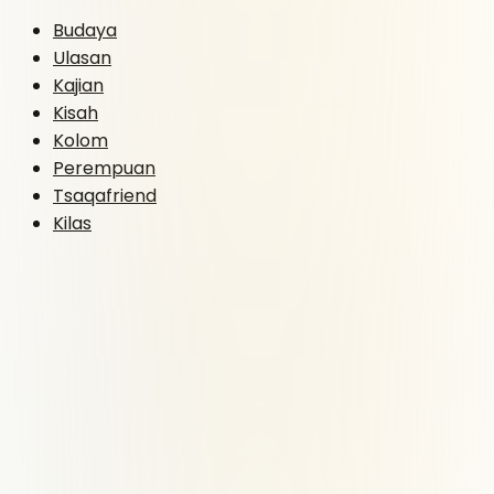
Budaya
Ulasan
Kajian
Kisah
Kolom
Perempuan
Tsaqafriend
Kilas