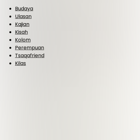
Budaya
Ulasan
Kajian
Kisah
Kolom
Perempuan
Tsaqafriend
Kilas