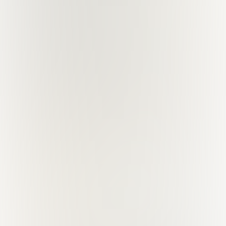
Dukung Kami
Salurkan infak terbaikmu