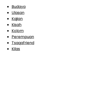
Budaya
Ulasan
Kajian
Kisah
Kolom
Perempuan
Tsaqafriend
Kilas