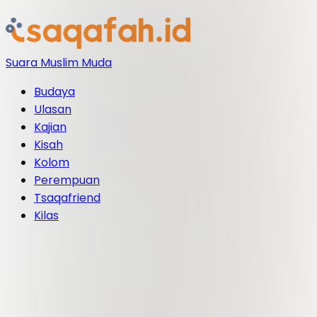
Suara Muslim Muda
Budaya
Ulasan
Kajian
Kisah
Kolom
Perempuan
Tsaqafriend
Kilas