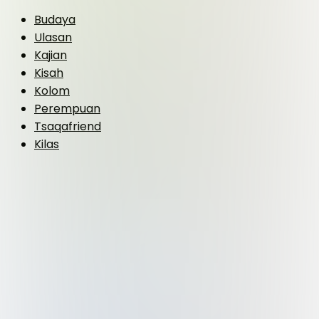
Budaya
Ulasan
Kajian
Kisah
Kolom
Perempuan
Tsaqafriend
Kilas