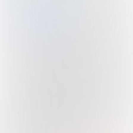
Dukung Kami
Salurkan infak terbaikmu