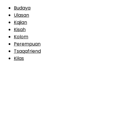
Budaya
Ulasan
Kajian
Kisah
Kolom
Perempuan
Tsaqafriend
Kilas