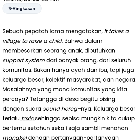
✨
Ringkasan
Sebuah pepatah lama mengatakan,
it takes a
PARENTING PASCAMODERN:
village to raise a child.
Bahwa dalam
MENGASUH DENGAN POLITIS
membesarkan seorang anak, dibutuhkan
support system
dari banyak orang, dari seluruh
komunitas. Bukan hanya ayah dan ibu, tapi juga
keluarga besar, kolektif masyarakat, dan negara.
Masalahnya yang mana komunitas yang kita
percaya? Tetangga di desa begitu bising
dengan suara
sound horeg
–
nya
.
Keluarga besar
terlalu
toxic
sehingga sebisa mungkin kita cukup
bertemu setahun sekali saja sambil menahan
mangkel
dengan pertanyaan-pertanyaan