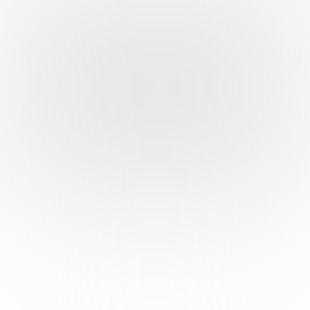
Dukung Kami
Salurkan infak terbaikmu