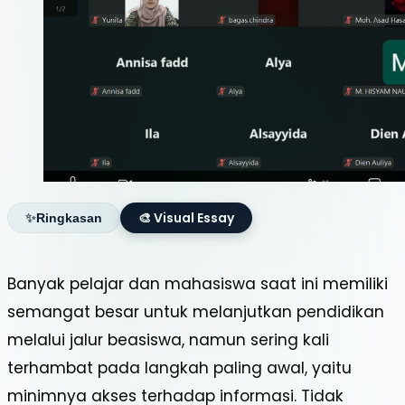
🎨 Visual Essay
✨
Ringkasan
Banyak pelajar dan mahasiswa saat ini memiliki
RESPONS MINIMNYA
semangat besar untuk melanjutkan pendidikan
PENDAMPINGAN, FORMARE DAMPINGI DAN
melalui jalur beasiswa, namun sering kali
BONGKAR TIPS & TRIK RAIH BEASISWA BIB-
terhambat pada langkah paling awal, yaitu
LPDP DARI S1 HINGGA S3
minimnya akses terhadap informasi. Tidak