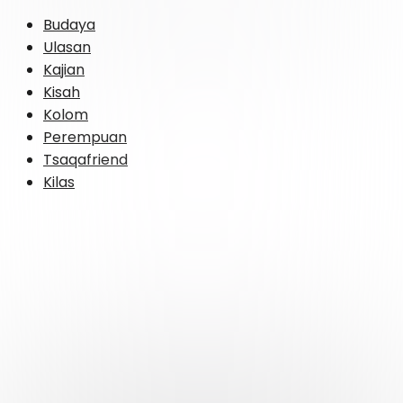
Budaya
Ulasan
Kajian
Kisah
Kolom
Perempuan
Tsaqafriend
Kilas