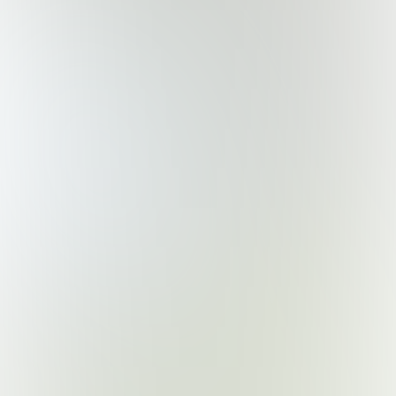
Dukung Kami
Salurkan infak terbaikmu