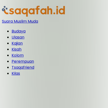
Suara Muslim Muda
Budaya
Ulasan
Kajian
Kisah
Kolom
Perempuan
Tsaqafriend
Kilas