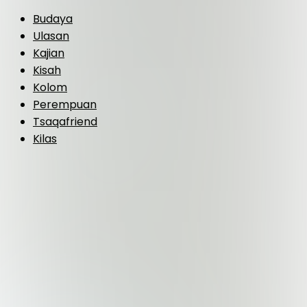
Budaya
Ulasan
Kajian
Kisah
Kolom
Perempuan
Tsaqafriend
Kilas