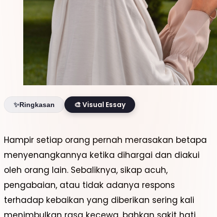
🎨 Visual Essay
✨
Ringkasan
Hampir setiap orang pernah merasakan betapa
KENAPA KITA SUKA
menyenangkannya ketika dihargai dan diakui
DIHARGAI? PELAJARAN PSIKOLOGI DARI
oleh orang lain. Sebaliknya, sikap acuh,
Q.S. AN-NISĀ’ [4]: 86
pengabaian, atau tidak adanya respons
terhadap kebaikan yang diberikan sering kali
menimbulkan rasa kecewa, bahkan sakit hati.