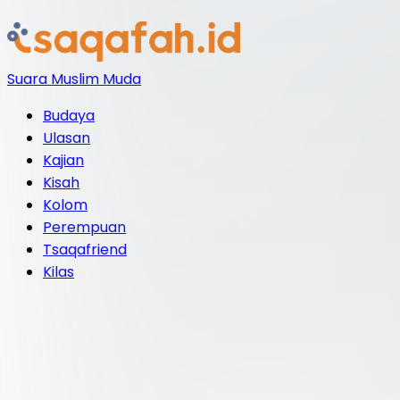
Suara Muslim Muda
Budaya
Ulasan
Kajian
Kisah
Kolom
Perempuan
Tsaqafriend
Kilas