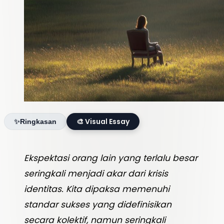
🎨 Visual Essay
✨
Ringkasan
Ekspektasi orang lain yang terlalu besar
SOLITUDO INKOMUNIKABEL,
seringkali menjadi akar dari krisis
ISTILAH SAAT EMPATI MANUSIA MENCAPAI
identitas. Kita dipaksa memenuhi
BATAS TITIK NADIRNYA
standar sukses yang didefinisikan
secara kolektif, namun seringkali