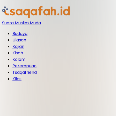
Suara Muslim Muda
Budaya
Ulasan
Kajian
Kisah
Kolom
Perempuan
Tsaqafriend
Kilas