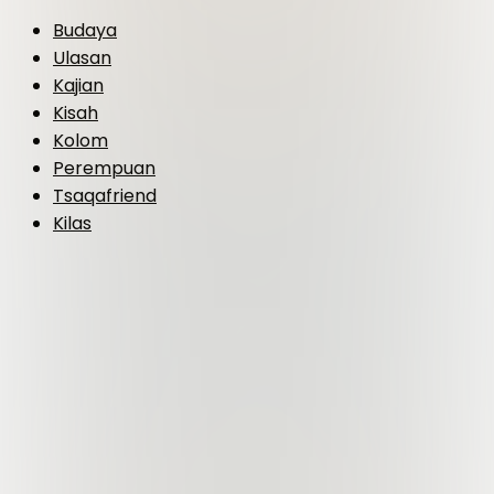
Budaya
Ulasan
Kajian
Kisah
Kolom
Perempuan
Tsaqafriend
Kilas